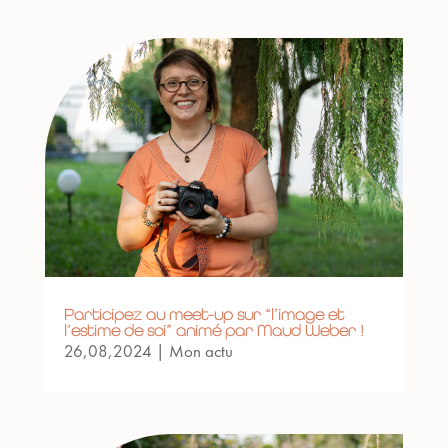
Participez au meet-up sur “l’image et
l’estime de soi” animé par Maud Weber !
26,08,2024
|
Mon actu